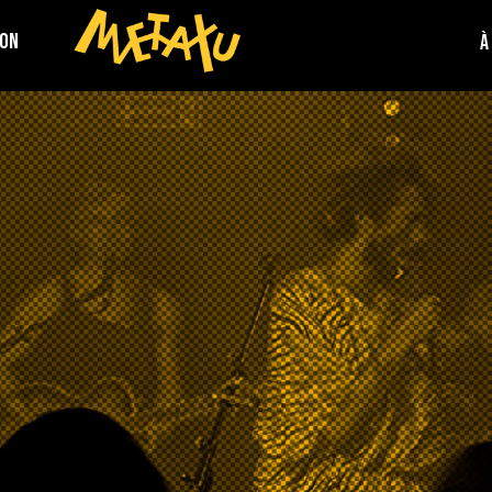
ION
À