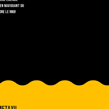
 en naviguant du
ore le rnb!
 METAXU