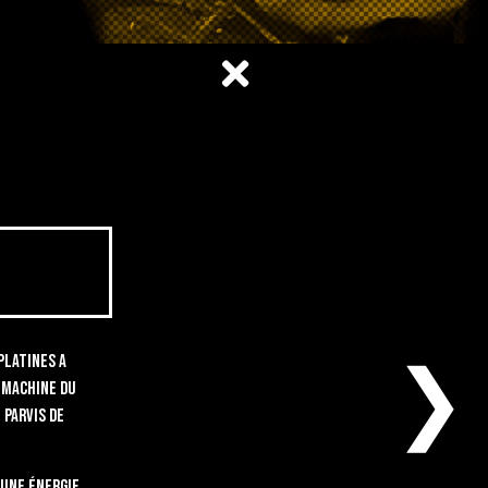
 Platines a
❮
a Machine du
 parvis de
 une énergie