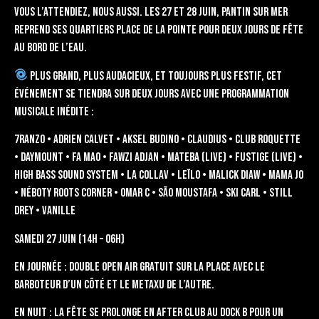
Vous l’attendiez, nous aussi. Les 27 et 28 juin, Pantin sur Mer
reprend ses quartiers Place de la Pointe pour deux jours de fête
au bord de l’eau.
Plus grand, plus audacieux, et toujours plus festif, cet
événement se tiendra sur deux jours avec une programmation
musicale inédite :
7Ranzo • Adrien Calvet • Aksel Budino • Claudius • Club Roquette
• Daymount • Fa Mao • Fawzi Adjan • Mateba (Live) • Fustige (Live) •
High Bass Sound System • La Collav • Leïlo • Malick Diaw • Mama Jo
• Néboty Roots Corner • Omar C • São Moustafa • Ski Carl • Still
Drey • Vanille
Samedi 27 juin (14h – 06h)
En journée : Double open air gratuit sur la place avec Le
Barboteur d’un côté et le Metaxu de l’autre.
En nuit : La fête se prolonge en after club au Dock B pour un